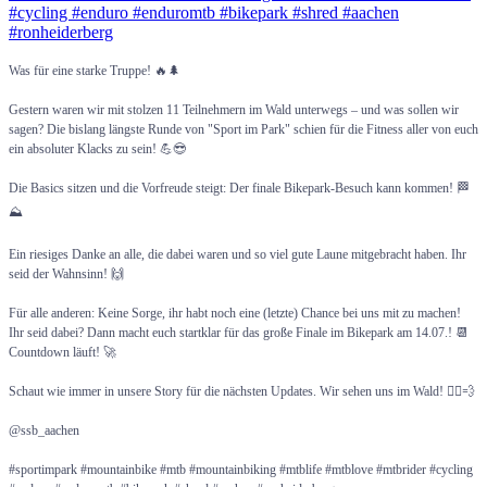
Was für eine starke Truppe! 🔥🌲
Gestern waren wir mit stolzen 11 Teilnehmern im Wald unterwegs – und was sollen wir
sagen? Die bislang längste Runde von "Sport im Park" schien für die Fitness aller von euch
ein absoluter Klacks zu sein! 💪😎
Die Basics sitzen und die Vorfreude steigt: Der finale Bikepark-Besuch kann kommen! 🏁
⛰️
Ein riesiges Danke an alle, die dabei waren und so viel gute Laune mitgebracht haben. Ihr
seid der Wahnsinn! 🙌
Für alle anderen: Keine Sorge, ihr habt noch eine (letzte) Chance bei uns mit zu machen!
Ihr seid dabei? Dann macht euch startklar für das große Finale im Bikepark am 14.07.! 📆
Countdown läuft! 🚀
Schaut wie immer in unsere Story für die nächsten Updates. Wir sehen uns im Wald! 🚴‍♂️💨
@ssb_aachen
#sportimpark #mountainbike #mtb #mountainbiking #mtblife #mtblove #mtbrider #cycling