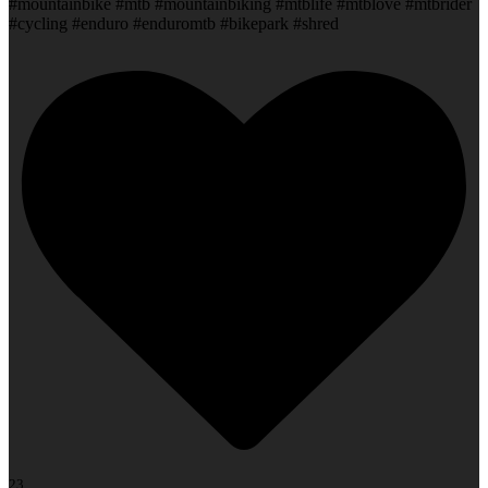
#mountainbike #mtb #mountainbiking #mtblife #mtblove #mtbrider
#cycling #enduro #enduromtb #bikepark #shred
23