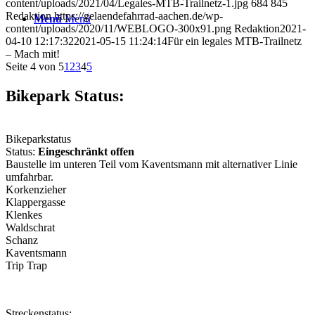
content/uploads/2021/04/Legales-MTB-Trailnetz-1.jpg
684
845
Redaktion
https://gelaendefahrrad-aachen.de/wp-
Menü
Menü
content/uploads/2020/11/WEBLOGO-300x91.png
Redaktion
2021-
04-10 12:17:32
2021-05-15 11:24:14
Für ein legales MTB-Trailnetz
– Mach mit!
Seite 4 von 5
1
2
3
4
5
Bikepark Status:
Bikeparkstatus
Status:
Eingeschränkt offen
Baustelle im unteren Teil vom Kaventsmann mit alternativer Linie
umfahrbar.
Korkenzieher
Klappergasse
Klenkes
Waldschrat
Schanz
Kaventsmann
Trip Trap
Streckenstatus: