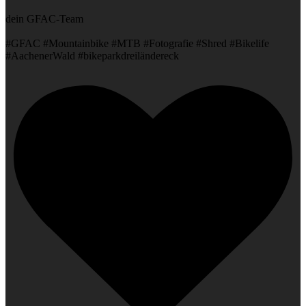
dein GFAC-Team
#GFAC #Mountainbike #MTB #Fotografie #Shred #Bikelife
#AachenerWald #bikeparkdreiländereck