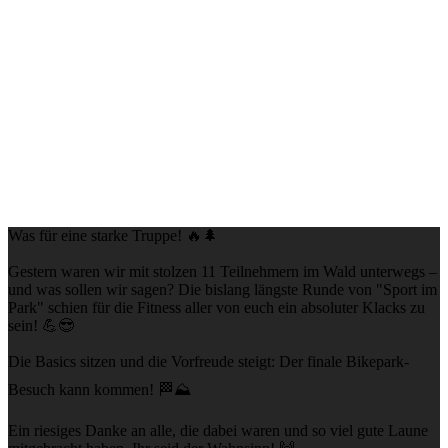
Was für eine starke Truppe! 🔥🌲
Gestern waren wir mit stolzen 11 Teilnehmern im Wald unterwegs –
und was sollen wir sagen? Die bislang längste Runde von "Sport im
Park" schien für die Fitness aller von euch ein absoluter Klacks zu
sein! 💪😎
Die Basics sitzen und die Vorfreude steigt: Der finale Bikepark-
Besuch kann kommen! 🏁⛰️
Ein riesiges Danke an alle, die dabei waren und so viel gute Laune