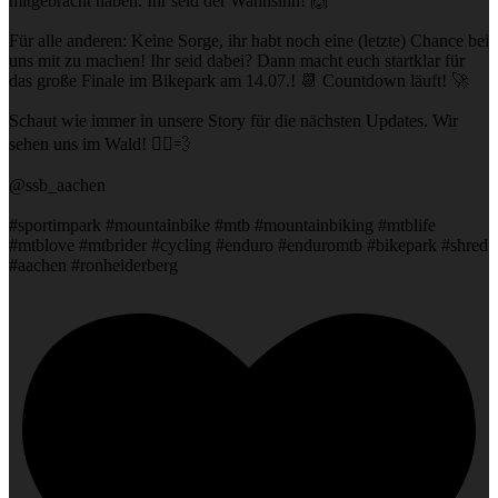
mitgebracht haben. Ihr seid der Wahnsinn! 🙌
Für alle anderen: Keine Sorge, ihr habt noch eine (letzte) Chance bei
uns mit zu machen! Ihr seid dabei? Dann macht euch startklar für
das große Finale im Bikepark am 14.07.! 📆 Countdown läuft! 🚀
Schaut wie immer in unsere Story für die nächsten Updates. Wir
sehen uns im Wald! 🚴‍♂️💨
@ssb_aachen
#sportimpark #mountainbike #mtb #mountainbiking #mtblife
#mtblove #mtbrider #cycling #enduro #enduromtb #bikepark #shred
#aachen #ronheiderberg