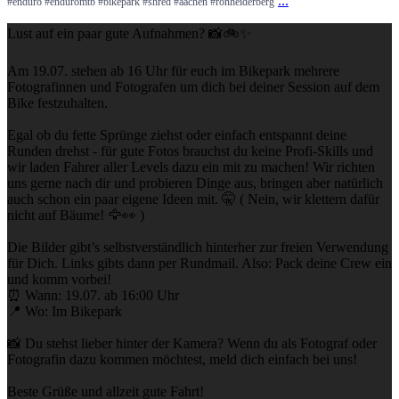
...
#enduro #enduromtb #bikepark #shred #aachen #ronheiderberg
Lust auf ein paar gute Aufnahmen? 📸🚲✨
Am 19.07. stehen ab 16 Uhr für euch im Bikepark mehrere
Fotografinnen und Fotografen um dich bei deiner Session auf dem
Bike festzuhalten.
Egal ob du fette Sprünge ziehst oder einfach entspannt deine
Runden drehst - für gute Fotos brauchst du keine Profi-Skills und
wir laden Fahrer aller Levels dazu ein mit zu machen! Wir richten
uns gerne nach dir und probieren Dinge aus, bringen aber natürlich
auch schon ein paar eigene Ideen mit. 🤫 ( Nein, wir klettern dafür
nicht auf Bäume! 🦅👀 )
Die Bilder gibt’s selbstverständlich hinterher zur freien Verwendung
für Dich. Links gibts dann per Rundmail. Also: Pack deine Crew ein
und komm vorbei!
⏰ Wann: 19.07. ab 16:00 Uhr
📍 Wo: Im Bikepark
📸 Du stehst lieber hinter der Kamera? Wenn du als Fotograf oder
Fotografin dazu kommen möchtest, meld dich einfach bei uns!
Beste Grüße und allzeit gute Fahrt!