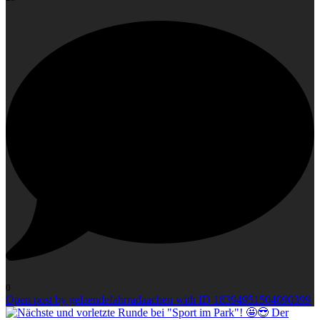
0
Open post by gelaendefahrradaachen with ID 18394951504090399