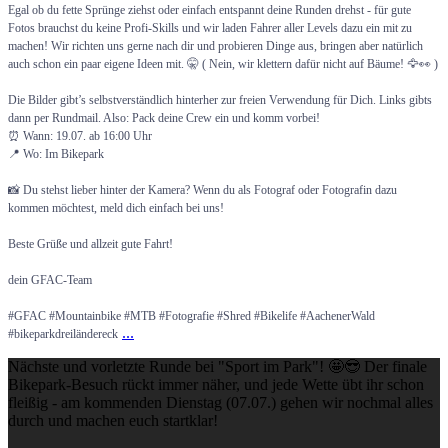
Egal ob du fette Sprünge ziehst oder einfach entspannt deine Runden drehst - für gute
Fotos brauchst du keine Profi-Skills und wir laden Fahrer aller Levels dazu ein mit zu
machen! Wir richten uns gerne nach dir und probieren Dinge aus, bringen aber natürlich
auch schon ein paar eigene Ideen mit. 🤫 ( Nein, wir klettern dafür nicht auf Bäume! 🦅👀 )
Die Bilder gibt’s selbstverständlich hinterher zur freien Verwendung für Dich. Links gibts
dann per Rundmail. Also: Pack deine Crew ein und komm vorbei!
⏰ Wann: 19.07. ab 16:00 Uhr
📍 Wo: Im Bikepark
📸 Du stehst lieber hinter der Kamera? Wenn du als Fotograf oder Fotografin dazu
kommen möchtest, meld dich einfach bei uns!
Beste Grüße und allzeit gute Fahrt!
dein GFAC-Team
#GFAC #Mountainbike #MTB #Fotografie #Shred #Bikelife #AachenerWald
...
#bikeparkdreiländereck
Nächste und vorletzte Runde bei "Sport im Park"! 🤩😎 Der finale
Bikepark-Besuch rückt immer näher, und jede Wette übt ihr schon
fleißig - am kommenden Dienstag (07.07.) gehen wir nochmal alles
durch und machen euch startklar!