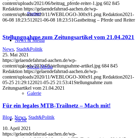
content/uploads/2021/06/beitrag_pferde-reiter-1.jpg
602
845
Redaktion
https://gelaendefahrrad-aachen.de/wp-
Partner
content/uploads/2020/11/WEBLOGO-300x91.png
Redaktion
2021-
06-08 18:23:51
2021-06-08 18:23:51
Gastbeitrag – Pferde und Reiter
Stellungnahme zum Zeitungsartikel vom 21.04.2021
News & Media
News
,
Stadt&Politik
25. Mai 2021
https://gelaendefahrrad-aachen.de/wp-
content/uploads/2021/05/stellungnahme-artikel.jpg
684
845
Social Media
Redaktion
https://gelaendefahrrad-aachen.de/wp-
content/uploads/2020/11/WEBLOGO-300x91.png
Redaktion
2021-
05-25 21:29:12
2021-05-25 21:53:41
Stellungnahme zum
Zeitungsartikel vom 21.04.2021
Galerie
Für ein legales MTB-Trailnetz – Mach mit!
Blog
,
News
,
Stadt&Politik
Suche
10. April 2021
https://gelaendefahrrad-aachen.de/wp-