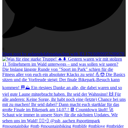
0
Open post by gelaendefahrradaachen with ID 17936809953289670