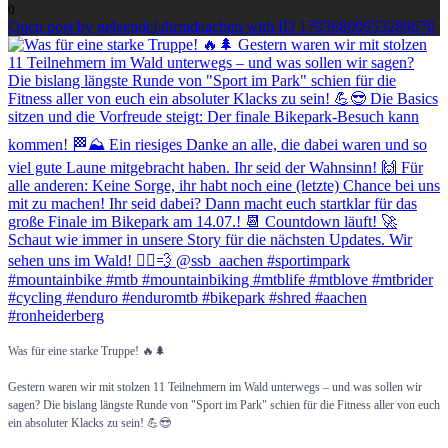
0
Open post by gelaendefahrradaachen with ID 17936809953289670
Was für eine starke Truppe! 🔥🌲
Gestern waren wir mit stolzen 11 Teilnehmern im Wald unterwegs – und was sollen wir
sagen? Die bislang längste Runde von "Sport im Park" schien für die Fitness aller von euch
ein absoluter Klacks zu sein! 💪😎