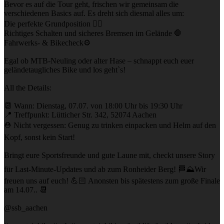
Bevor es auf die Tour geht, frischen wir gemeinsam die
verschiedenen Basics auf. Es dreht sich diesmal alles um:
Die perfekte Grundposition 🚴‍♂️
Richtiges Schalten und sicheres Bremsen im Gelände 🛑
Fahrwerks- & Bikecheck⚙️
Egal ob MTB-Neuling oder alter Hase – schnappt euch euer
geländetaugliches Bike und los geht`s!
All the Details:
📆 Wann: Dienstag, 07.07. von 18:00 Uhr bis 19:30 Uhr
📍 Treffpunkt: Lütticher Str. 342, 52074 Aachen
⛑️ Nicht vergessen: Genug zu trinken einpacken und Helm auf den
Kopf, sonst kein Start!
Bringt eure Sportsfreunde und gute Laune mit, checkt unsere Story
für Last-Minute-Updates und ab zum Ronheider Berg! 🏁⛰️Wir
freuen uns auf euch! 💪🏻 Anonsten bis spätestens zum große Finale
am 14.07.. 📆
@ssb_aachen