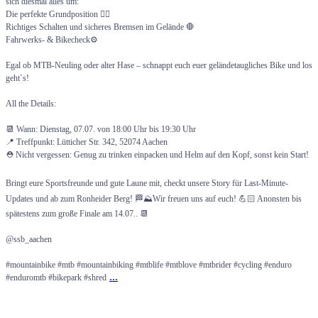
sich diesmal alles um:
Die perfekte Grundposition 🚴‍♂️
Richtiges Schalten und sicheres Bremsen im Gelände 🛑
Fahrwerks- & Bikecheck⚙️
Egal ob MTB-Neuling oder alter Hase – schnappt euch euer geländetaugliches Bike und los
geht`s!
All the Details:
📆 Wann: Dienstag, 07.07. von 18:00 Uhr bis 19:30 Uhr
📍 Treffpunkt: Lütticher Str. 342, 52074 Aachen
⛑️ Nicht vergessen: Genug zu trinken einpacken und Helm auf den Kopf, sonst kein Start!
Bringt eure Sportsfreunde und gute Laune mit, checkt unsere Story für Last-Minute-
Updates und ab zum Ronheider Berg! 🏁⛰️Wir freuen uns auf euch! 💪🏻 Anonsten bis
spätestens zum große Finale am 14.07.. 📆
@ssb_aachen
#mountainbike #mtb #mountainbiking #mtblife #mtblove #mtbrider #cycling #enduro
...
#enduromtb #bikepark #shred