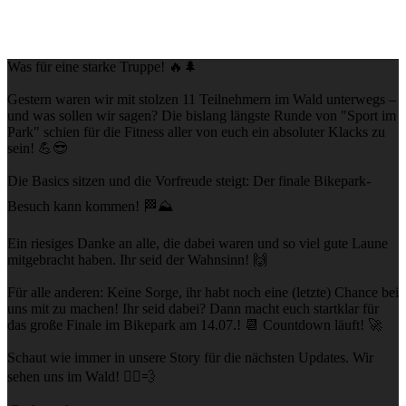
Was für eine starke Truppe! 🔥🌲
Gestern waren wir mit stolzen 11 Teilnehmern im Wald unterwegs –
und was sollen wir sagen? Die bislang längste Runde von "Sport im
Park" schien für die Fitness aller von euch ein absoluter Klacks zu
sein! 💪😎
Die Basics sitzen und die Vorfreude steigt: Der finale Bikepark-
Besuch kann kommen! 🏁⛰️
Ein riesiges Danke an alle, die dabei waren und so viel gute Laune
mitgebracht haben. Ihr seid der Wahnsinn! 🙌
Für alle anderen: Keine Sorge, ihr habt noch eine (letzte) Chance bei
uns mit zu machen! Ihr seid dabei? Dann macht euch startklar für
das große Finale im Bikepark am 14.07.! 📆 Countdown läuft! 🚀
Schaut wie immer in unsere Story für die nächsten Updates. Wir
sehen uns im Wald! 🚴‍♂️💨