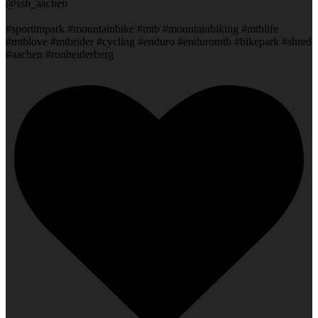
@ssb_aachen
#sportimpark #mountainbike #mtb #mountainbiking #mtblife
#mtblove #mtbrider #cycling #enduro #enduromtb #bikepark #shred
#aachen #ronheiderberg