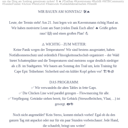
WIR BAUEN AM SONNTAG! 🛠️🔥
Leute, der Termin steht! Am 21. Juni legen wir am Kaventsmann richtig Hand an.
Wir haben motivierte Leute am Start (vielen Dank Euch allen! 🔥 Grüße gehen
raus! 🙌) und einen großen Plan! 💪
⚠️ WICHTIG - ZUM WETTER:
Keine Panik wegen der Temperaturen! Wir sind bestens ausgestattet, haben
Notfallsonnenschutz und ordentlich Flüssigkeitsnachschub organisiert – der Wald
bietet Schattenplätze und die Temperaturen sind meistens sogar deutlich niedriger
als z.B. im Stadtgarten. Wir bauen am Sonntag den Trail um, kein Training für
Cape Epic Teilnehmer. Sicherheit und ein kühler Kopf gehen vor! 🏗️🍻🧊
DAS PROGRAMM:
✅ Wir verwandeln die alten Tables in fette Gaps.
✅ Die Chicken Line wird parallel gezogen – Flowmaxxing für alle.
✅ Verpflegung: Getränke stehen bereit, für Gebäck (Streuselbrötchen, Vlaai, ...) ist
gesorgt. 🍩🍻
Noch nicht angemeldet? Kein Stress, kommt einfach vorbei! Egal ob du den
ganzen Tag mit anpackst oder nur für ein paar Stunden vorbeischaust: Jede Hand,
die schaufelt, bringt uns weiter!