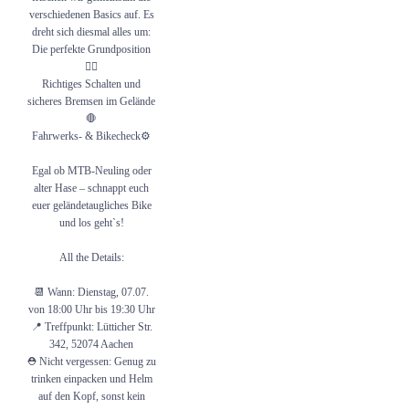
auf euch! 💪🏻 Anonsten bis
verschiedenen Basics auf. Es
spätestens zum große Finale am
14.07.. 📆
dreht sich diesmal alles um:
Die perfekte Grundposition
@ssb_aachen
🚴‍♂️
#mountainbike #mtb #mountainbiking
Richtiges Schalten und
#mtblife #mtblove #mtbrider #cycling
#enduro #enduromtb #bikepark #shred
sicheres Bremsen im Gelände
🛑
23
0
Fahrwerks- & Bikecheck⚙️
Egal ob MTB-Neuling oder
alter Hase – schnappt euch
euer geländetaugliches Bike
und los geht`s!
All the Details:
📆 Wann: Dienstag, 07.07.
von 18:00 Uhr bis 19:30 Uhr
📍 Treffpunkt: Lütticher Str.
342, 52074 Aachen
⛑️ Nicht vergessen: Genug zu
trinken einpacken und Helm
auf den Kopf, sonst kein