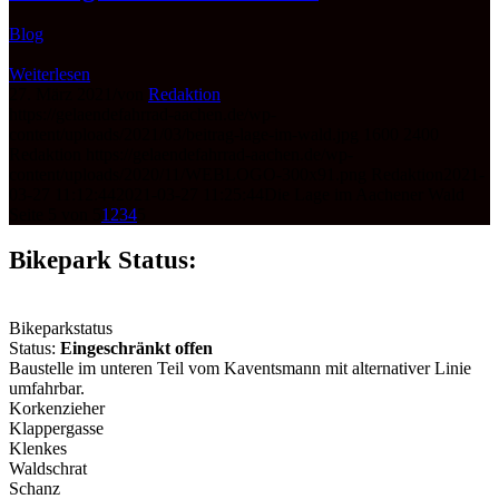
Blog
Weiterlesen
27. März 2021
/
von
Redaktion
https://gelaendefahrrad-aachen.de/wp-
content/uploads/2021/03/beitrag-lage-im-wald.jpg
1600
2400
Redaktion
https://gelaendefahrrad-aachen.de/wp-
content/uploads/2020/11/WEBLOGO-300x91.png
Redaktion
2021-
03-27 11:12:44
2021-03-27 11:25:44
Die Lage im Aachener Wald
Seite 5 von 5
1
2
3
4
5
Bikepark Status:
Bikeparkstatus
Status:
Eingeschränkt offen
Baustelle im unteren Teil vom Kaventsmann mit alternativer Linie
umfahrbar.
Korkenzieher
Klappergasse
Klenkes
Waldschrat
Schanz