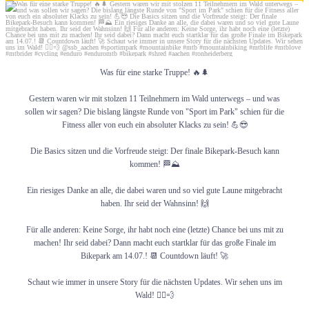
Juli 8
Werde Mitglied
Was für eine starke Truppe! 🔥🌲
Vorteile als Mitglied
Gestern waren wir mit stolzen 11 Teilnehmern im Wald unterwegs – und was
sollen wir sagen? Die bislang längste Runde von "Sport im Park" schien für die
Fitness aller von euch ein absoluter Klacks zu sein! 💪😎
Mitgliedsbeitrag
Die Basics sitzen und die Vorfreude steigt: Der finale Bikepark-Besuch kann
kommen! 🏁⛰️
Ein riesiges Danke an alle, die dabei waren und so viel gute Laune mitgebracht
haben. Ihr seid der Wahnsinn! 🙌
Vereinstrikot
Für alle anderen: Keine Sorge, ihr habt noch eine (letzte) Chance bei uns mit zu
machen! Ihr seid dabei? Dann macht euch startklar für das große Finale im
Bikepark am 14.07.! 📆 Countdown läuft! 🚀
FAQ-Trailnetz
Schaut wie immer in unsere Story für die nächsten Updates. Wir sehen uns im
Wald! 🚴‍♂️💨