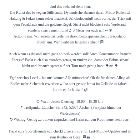
Und das steht auf dem Plan:
Menü
Menü
Die Kunst des bewegten Stillstands: Dynamische Balance durch Mikro-Rollen 📐
Haltung & Fokus (zum selber machen): Schokoladenfuß nach vorne, der Trick mit
dem Pedaldruck und die goldene Regel: Starrt nicht blockiert aufs Vorderrad,
sondern visiert einen Punkt 2–3 Meter vor euch an! 👀🎯
Action-Time: Wir setzen das Gelernte direkt beim spielerischen „Trackstand-
Duell“ um. Wer bleibt am längsten stehen? 🏁
Auch wenn es diesmal nicht ganz so heiß werden soll: Auch Konzentration braucht
Energie! Packt euch also trotzdem genug zu trinken ein, damit der Fokus scharf
bleibt und ihr auch später auf der Tour noch genug habt. 🌳🚲 🌳
Egal welches Level – bei uns können Alle mitmachen! Ob du für deinen Alltag als
Radler mehr Sicherheit erwerben willst oder gerade lernst im Gelände zu fahren -
komm einfach dazu! 🙌
⏰ Wann: Jeden Dienstag | 18:00 – 19:30 Uhr
📍 Treffpunkt: Lütticher Str. 342, 52074 Aachen (Parkplatz hinter der
Waldschenke)
⛑️ Wichtig: Genug zu trinken einpacken und Helm auf den Kopf, sonst kein Start!
Packt eure Sportsfreunde ein, checkt unsere Story für Last-Minute-Updates und ab
zum Ronheider Berg! 🏁⛰️