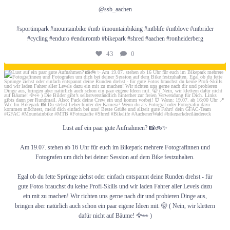
@ssb_aachen
Positionspapier-Trailnetz
#sportimpark #mountainbike #mtb #mountainbiking #mtblife #mtblove #mtbrider
#cycling #enduro #enduromtb #bikepark #shred #aachen #ronheiderberg
43
0
Lerne uns kennen und Gastkarten
Juli 5
Bikepark
Lust auf ein paar gute Aufnahmen? 📸🚲✨
Regeln
Am 19.07. stehen ab 16 Uhr für euch im Bikepark mehrere Fotografinnen und
Fotografen um dich bei deiner Session auf dem Bike festzuhalten.
Egal ob du fette Sprünge ziehst oder einfach entspannt deine Runden drehst - für
gute Fotos brauchst du keine Profi-Skills und wir laden Fahrer aller Levels dazu
Wo muss ich hin?
ein mit zu machen! Wir richten uns gerne nach dir und probieren Dinge aus,
bringen aber natürlich auch schon ein paar eigene Ideen mit. 🤫 ( Nein, wir klettern
dafür nicht auf Bäume! 🦅👀 )