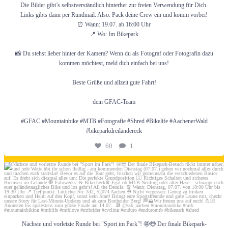
Die Bilder gibt’s selbstverständlich hinterher zur freien Verwendung für Dich.
Die Strecken
Links gibts dann per Rundmail. Also: Pack deine Crew ein und komm vorbei!
⏰ Wann: 19.07. ab 16:00 Uhr
📍 Wo: Im Bikepark
Kaventsmann Updates
📸 Du stehst lieber hinter der Kamera? Wenn du als Fotograf oder Fotografin dazu
kommen möchtest, meld dich einfach bei uns!
Beste Grüße und allzeit gute Fahrt!
Unfall
dein GFAC-Team
#GFAC #Mountainbike #MTB #Fotografie #Shred #Bikelife #AachenerWald
#bikeparkdreiländereck
Gastkarten
60
1
Juli 4
Vereinsleben & Termine
Nächste und vorletzte Runde bei "Sport im Park"! 🤩😎 Der finale Bikepark-
Teams