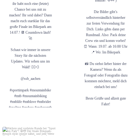
Bäume! 🦅👀 )
ihr habt noch eine (letzte)
Chance bei uns mit zu
Die Bilder gibt’s
machen! Ihr seid dabei? Dann
selbstverständlich hinterher
macht euch startklar für das
zur freien Verwendung für
große Finale im Bikepark am
Dich. Links gibts dann per
14.07.! 📆 Countdown läuft!
Rundmail. Also: Pack deine
🚀
Crew ein und komm vorbei!
⏰ Wann: 19.07. ab 16:00 Uhr
Schaut wie immer in unsere
📍 Wo: Im Bikepark
Story für die nächsten
Updates. Wir sehen uns im
📸 Du stehst lieber hinter der
Wald! 🚴‍♂️💨
Kamera? Wenn du als
Fotograf oder Fotografin dazu
@ssb_aachen
kommen möchtest, meld dich
einfach bei uns!
#sportimpark #mountainbike
#mtb #mountainbiking
Beste Grüße und allzeit gute
#mtblife #mtblove #mtbrider
Fahrt!
#cycling #enduro #enduromtb
#bikepark #shred #aachen
dein GFAC-Team
#ronheiderberg
#GFAC #Mountainbike
#MTB #Fotografie #Shred
Nächste und vorletzte Runde bei