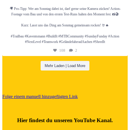
🎥 Pro-Tipp: Wer am Sonntag dabei ist, darf gerne seine Kamera zücken! Action-
Footage vom Bau und von den ersten Test-Runs halten den Moment fest. 📸🎬
Kurz: Lasst uns das Ding am Sonntag gemeinsam rocken! 🤘🔥
#Trailbau #Kaventsmann #BuildIt #MTBCommunity #SundayFunday #Action
#NextLevel #Teamwork #GeländefahrradAachen #ShredIt
108
2
Mehr Laden | Load More
Folge einem manuell hinzugefügten Link
Hier findest du unseren YouTube Kanal.