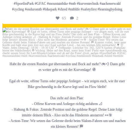
#SportImPark #GFAC #mountainbike #mtb #kurventechnik #aachenerwald
#cycling #enduromtb #bikepark #shred #mtblife #safetyfirst #learningbydoing
65
2
Juni 20
Habt ihr die ersten Runden gut überstanden und Bock auf mehr? 🚲💨 Dann geht
es weiter geht es mit der Kurvenlage! 🧭
Egal ob weite, offene Turns oder poppige Anlieger – wir zeigen euch, wie ihr euer
Bike geschmeidig in die Kurve legt und im Flow bleibt!
Das steht auf dem Plan:
- Offene Kurven und Anlieger richtig anfahren 📐
- Haltung & Fokus: Zentrale Position und die goldene Regel: Deine Linie folgt
intuitiv deinem Blick - Also nicht das Hindernis anstarren! 👀🎯
- Action-Time: Wir setzen das Gelernte direkt beim Slalom-Fahren um und machen
ein kleines Rennen! 🏁