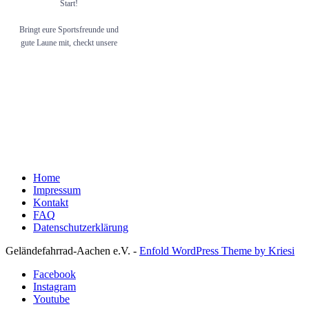
Start!
Bringt eure Sportsfreunde und
gute Laune mit, checkt unsere
Story für Last-Minute-
Updates und ab zum
Ronheider Berg! 🏁⛰️Wir
freuen uns auf euch! 💪🏻
Anonsten bis spätestens zum
große Finale am 14.07.. 📆
@ssb_aachen
#mountainbike #mtb
Home
#mountainbiking #mtblife
Impressum
#mtblove #mtbrider #cycling
Kontakt
#enduro #enduromtb
FAQ
Datenschutzerklärung
#bikepark #shred
Geländefahrrad-Aachen e.V. -
Enfold WordPress Theme by Kriesi
Facebook
Instagram
Youtube