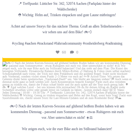
📍 Treffpunkt: Lütticher Str. 342, 52074 Aachen (Parkplatz hinter der
Waldschenke)
Partner
⛑️ Wichtig: Helm auf, Trinken einpacken und gute Laune mitbringen!
Achtet auf unsere Storys für das nächste Thema. Gruß an allen Teilnehmenden -
wir sehen uns auf dem Bike! 🚲💨
News & Media
#cycling #aachen #trackstand #fahrradcommunity #ronheiderberg #radtraining
60
0
Social Media
Juni 27
Galerie
🚲💨 Nach der letzten Kurven-Session auf glühend heißem Boden haben wir am
kommenden Dienstag - passend zum Sommerwetter - etwas Ruhigeres mit euch
Suche
vor. Aber unterschätzt es nicht! ☀️⚖️
Wir zeigen euch, wie ihr euer Bike auch im Stillstand balanciert!