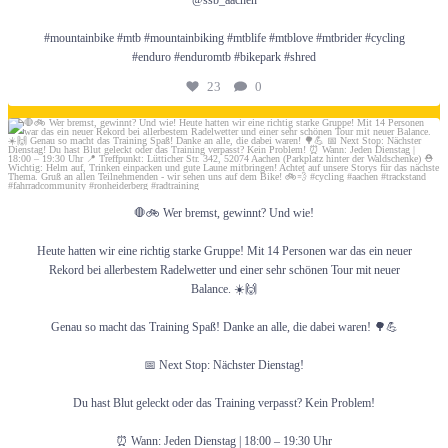
@ssb_aachen
#mountainbike #mtb #mountainbiking #mtblife #mtblove #mtbrider #cycling
#enduro #enduromtb #bikepark #shred
Freunde & Partner
23
0
Juni 30
KiJuZe
🛑🚲 Wer bremst, gewinnt? Und wie!
Respektvoll Miteinander
Heute hatten wir eine richtig starke Gruppe! Mit 14 Personen war das ein neuer
Rekord bei allerbestem Radelwetter und einer sehr schönen Tour mit neuer
Balance. ☀️🙌
Sponsoren und Kooperationen
Genau so macht das Training Spaß! Danke an alle, die dabei waren! 🌳💪
📅 Next Stop: Nächster Dienstag!
Du hast Blut geleckt oder das Training verpasst? Kein Problem!
Spenden
⏰ Wann: Jeden Dienstag | 18:00 – 19:30 Uhr