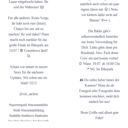
Laune mitgebracht haben. Ihr
natürlich auch schon ein paar
seid der Wahnsinn! 🙌
eigene Ideen mit. 🤫 ( Nein,
wir klettern dafür nicht auf
Für alle anderen: Keine Sorge,
Bäume! 🦅👀 )
ihr habt noch eine (letzte)
Chance bei uns mit zu
Die Bilder gibt’s
machen! Ihr seid dabei? Dann
selbstverständlich hinterher
macht euch startklar für das
zur freien Verwendung für
große Finale im Bikepark am
Dich. Links gibts dann per
14.07.! 📆 Countdown läuft!
Rundmail. Also: Pack deine
🚀
Crew ein und komm vorbei!
⏰ Wann: 19.07. ab 16:00 Uhr
Schaut wie immer in unsere
📍 Wo: Im Bikepark
Story für die nächsten
Updates. Wir sehen uns im
📸 Du stehst lieber hinter der
Wald! 🚴‍♂️💨
Kamera? Wenn du als
Fotograf oder Fotografin dazu
@ssb_aachen
kommen möchtest, meld dich
einfach bei uns!
#sportimpark #mountainbike
#mtb #mountainbiking
Beste Grüße und allzeit gute
#mtblife #mtblove #mtbrider
Fahrt!
#cycling #enduro #enduromtb
#bikepark #shred #aachen