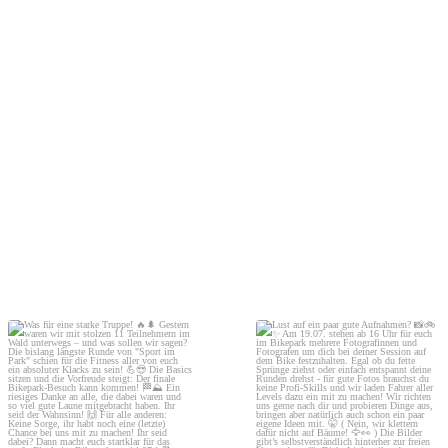
Was für eine starke Truppe! 🔥🌲
Lust auf ein paar gute Aufnahmen? 📸
🚲✨
Gestern waren wir mit stolzen 11
Teilnehmern im Wald unterwegs – und
Am 19.07. stehen ab 16 Uhr für euch
was sollen wir sagen? Die bislang
im Bikepark mehrere Fotografinnen
längste Runde von "Sport im Park"
und Fotografen um dich bei deiner
schien für die Fitness aller von euch
Session auf dem Bike festzuhalten.
ein absoluter Klacks zu sein! 💪😎