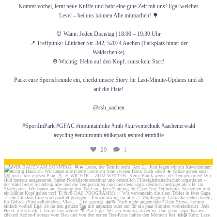
Kommt vorbei, lernt neue Kniffe und habt eine gute Zeit mit uns! Egal welches
Level – bei uns können Alle mitmachen! 🌳
⏰ Wann: Jeden Dienstag | 18:00 – 19:30 Uhr
📍 Treffpunkt: Lütticher Str. 342, 52074 Aachen (Parkplatz hinter der
Waldschenke)
⛑️ Wichtig: Helm auf den Kopf, sonst kein Start!
Packt eure Sportsfreunde ein, checkt unsere Story für Last-Minute-Updates und ab
auf die Piste!
@ssb_aachen
#SportImPark #GFAC #mountainbike #mtb #kurventechnik #aachenerwald
#cycling #enduromtb #bikepark #shred #mtblife
29
1
Juni 19