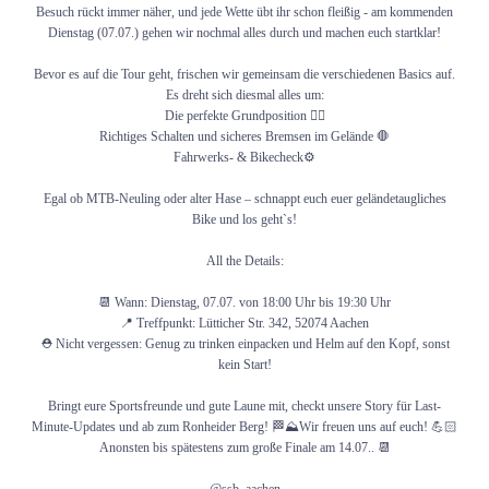
Besuch rückt immer näher, und jede Wette übt ihr schon fleißig - am kommenden
Dienstag (07.07.) gehen wir nochmal alles durch und machen euch startklar!
Bevor es auf die Tour geht, frischen wir gemeinsam die verschiedenen Basics auf.
Kalender
Es dreht sich diesmal alles um:
Die perfekte Grundposition 🚴‍♂️
Richtiges Schalten und sicheres Bremsen im Gelände 🛑
Fahrwerks- & Bikecheck⚙️
Training
Egal ob MTB-Neuling oder alter Hase – schnappt euch euer geländetaugliches
Bike und los geht`s!
All the Details:
Bergfest
📆 Wann: Dienstag, 07.07. von 18:00 Uhr bis 19:30 Uhr
📍 Treffpunkt: Lütticher Str. 342, 52074 Aachen
⛑️ Nicht vergessen: Genug zu trinken einpacken und Helm auf den Kopf, sonst
kein Start!
Mädels Biken
Bringt eure Sportsfreunde und gute Laune mit, checkt unsere Story für Last-
Minute-Updates und ab zum Ronheider Berg! 🏁⛰️Wir freuen uns auf euch! 💪🏻
Anonsten bis spätestens zum große Finale am 14.07.. 📆
Vereinsmeisterschaft