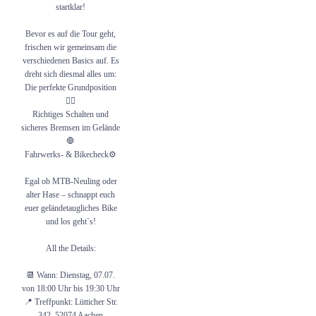
startklar!
Bringt eure Sportsfreunde und gute
Laune mit, checkt unsere Story für
Bevor es auf die Tour geht,
Last-Minute-Updates und ab zum
Ronheider Berg! 🏁⛰️Wir freuen uns
frischen wir gemeinsam die
auf euch! 💪🏻 Anonsten bis
verschiedenen Basics auf. Es
spätestens zum große Finale am
14.07.. 📆
dreht sich diesmal alles um:
Die perfekte Grundposition
@ssb_aachen
🚴‍♂️
#mountainbike #mtb #mountainbiking
Richtiges Schalten und
#mtblife #mtblove #mtbrider #cycling
#enduro #enduromtb #bikepark #shred
sicheres Bremsen im Gelände
🛑
23
0
Fahrwerks- & Bikecheck⚙️
Egal ob MTB-Neuling oder
alter Hase – schnappt euch
euer geländetaugliches Bike
und los geht`s!
All the Details:
📆 Wann: Dienstag, 07.07.
von 18:00 Uhr bis 19:30 Uhr
📍 Treffpunkt: Lütticher Str.
342, 52074 Aachen