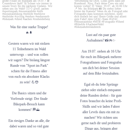
Egal ob du fette Sprünge ziehst oder
Die Basics sitzen und die Vorfreude
einfach entspannt deine Runden drehst
steigt: Der finale Bikepark-Besuch
- für gute Fotos brauchst du keine
kann kommen! 🏁⛰️
Profi-Skills und wir laden Fahrer aller
Levels dazu ein mit zu machen! Wir
Ein riesiges Danke an alle, die dabei
richten uns gerne nach dir und
waren und so viel gute Laune
probieren Dinge aus, bringen aber
Was für eine starke Truppe!
mitgebracht haben. Ihr seid der
natürlich auch schon ein paar eigene
Wahnsinn! 🙌
Ideen mit. 🤫 ( Nein, wir klettern dafür
🔥🌲
Lust auf ein paar gute
nicht auf Bäume! 🦅👀 )
Für alle anderen: Keine Sorge, ihr habt
Aufnahmen? 📸🚲✨
noch eine (letzte) Chance bei uns mit
Die Bilder gibt’s selbstverständlich
Gestern waren wir mit stolzen
zu machen! Ihr seid dabei? Dann
hinterher zur freien Verwendung für
11 Teilnehmern im Wald
macht euch startklar für das große
Dich. Links gibts dann per Rundmail.
Am 19.07. stehen ab 16 Uhr
Finale im Bikepark am 14.07.! 📆
Also: Pack deine Crew ein und komm
unterwegs – und was sollen
für euch im Bikepark mehrere
Countdown läuft! 🚀
vorbei!
wir sagen? Die bislang längste
⏰ Wann: 19.07. ab 16:00 Uhr
Fotografinnen und Fotografen
Schaut wie immer in unsere Story für
📍 Wo: Im Bikepark
Runde von "Sport im Park"
um dich bei deiner Session
die nächsten Updates. Wir sehen uns
schien für die Fitness aller
im Wald! 🚴‍♂️💨
📸 Du stehst lieber hinter der Kamera?
auf dem Bike festzuhalten.
von euch ein absoluter Klacks
Wenn du als Fotograf oder Fotografin
@ssb_aachen
dazu kommen möchtest, meld dich
zu sein! 💪😎
einfach bei uns!
Egal ob du fette Sprünge
#sportimpark #mountainbike #mtb
ziehst oder einfach entspannt
#mountainbiking #mtblife #mtblove
Beste Grüße und allzeit gute Fahrt!
Die Basics sitzen und die
#mtbrider #cycling #enduro
deine Runden drehst - für gute
Vorfreude steigt: Der finale
#enduromtb #bikepark #shred #aachen
dein GFAC-Team
Fotos brauchst du keine Profi-
#ronheiderberg
Bikepark-Besuch kann
Skills und wir laden Fahrer
#GFAC #Mountainbike #MTB
kommen! 🏁⛰️
#Fotografie #Shred #Bikelife
43
0
aller Levels dazu ein mit zu
#AachenerWald
machen! Wir richten uns
#bikeparkdreiländereck
Ein riesiges Danke an alle, die
gerne nach dir und probieren
dabei waren und so viel gute
60
1
Dinge aus, bringen aber